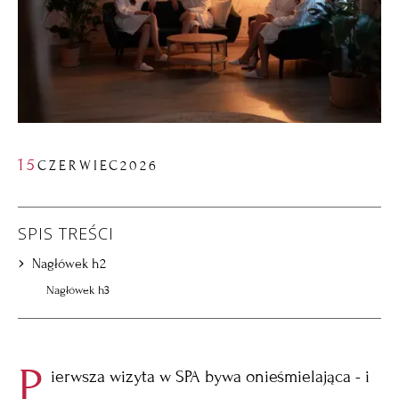
15
CZERWIEC
2026
SPIS TREŚCI
Nagłówek h2
Nagłówek h3
P
ierwsza wizyta w SPA bywa onieśmielająca - i