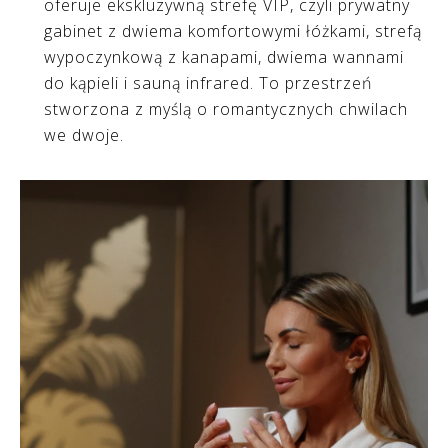
oferuje ekskluzywną strefę VIP, czyli prywatny
gabinet z dwiema komfortowymi łóżkami, strefą
wypoczynkową z kanapami, dwiema wannami
do kąpieli i sauną infrared. To przestrzeń
stworzona z myślą o romantycznych chwilach
we dwoje.