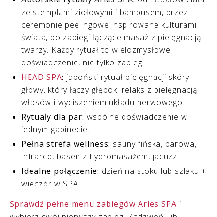
ze stemplami ziołowymi i bambusem, przez
ceremonie peelingowe inspirowane kulturami
świata, po zabiegi łączące masaż z pielęgnacją
twarzy. Każdy rytuał to wielozmysłowe
doświadczenie, nie tylko zabieg.
HEAD SPA
:
japoński rytuał pielęgnacji skóry
głowy, który łączy głęboki relaks z pielęgnacją
włosów i wyciszeniem układu nerwowego.
Rytuały dla par:
wspólne doświadczenie w
jednym gabinecie.
Pełna strefa wellness:
sauny fińska, parowa,
infrared, basen z hydromasażem, jacuzzi.
Idealne połączenie:
dzień na stoku lub szlaku +
wieczór w SPA.
Sprawdź pełne menu zabiegów Aries SPA
i
wybierz swój pierwszy zabieg. Zadzwoń lub