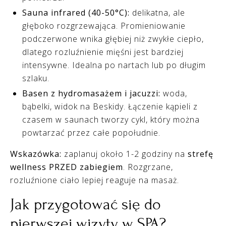
Sauna infrared (40-50°C):
delikatna, ale
głęboko rozgrzewająca. Promieniowanie
podczerwone wnika głębiej niż zwykłe ciepło,
dlatego rozluźnienie mięśni jest bardziej
intensywne. Idealna po nartach lub po długim
szlaku.
Basen z hydromasażem i jacuzzi:
woda,
bąbelki, widok na Beskidy. Łączenie kąpieli z
czasem w saunach tworzy cykl, który można
powtarzać przez całe popołudnie.
Wskazówka:
zaplanuj około 1-2 godziny na
strefę
wellness PRZED zabiegiem
. Rozgrzane,
rozluźnione ciało lepiej reaguje na masaż.
Jak przygotować się do
pierwszej wizyty w SPA?