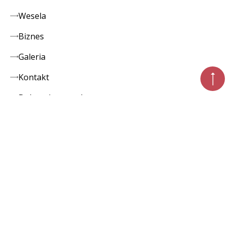
Wesela
Biznes
Galeria
Kontakt
Dołącz do zespołu
Regulaminy
NEWSLETTER
Bądź na bieżąco
Najnowsze informacje, specjalne oferty i
wydarzenia.