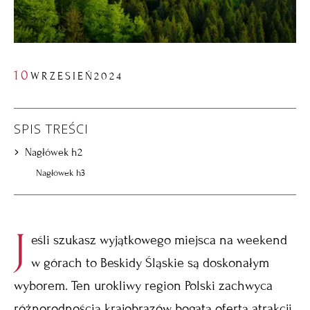
10
WRZESIEŃ
2024
SPIS TREŚCI
Nagłówek h2
Nagłówek h3
J
eśli szukasz wyjątkowego miejsca na
weekend
w górach
to Beskidy Śląskie są doskonałym
wyborem. Ten urokliwy region Polski zachwyca
różnorodnością krajobrazów, bogatą ofertą atrakcji