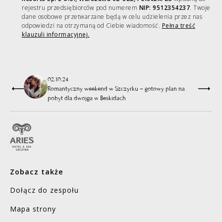
rejestru przedsiębiorców pod numerem
NIP: 9512354237
. Twoje
dane osobowe przetwarzane będą w celu udzielenia przez nas
odpowiedzi na otrzymaną od Ciebie wiadomość.
Pełna treść
klauzuli informacyjnej.
24
.
06
.
26
Twój pierwszy zabieg SPA. Co wybrać, czego się
spodziewać i dlaczego warto?
Zobacz także
Dołącz do zespołu
Mapa strony